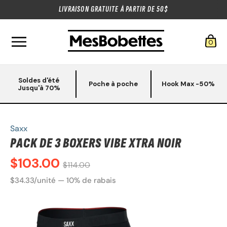
LIVRAISON GRATUITE À PARTIR DE 50$
0
Soldes d'été
Poche à poche
Hook Max -50%
Jusqu'à 70%
Saxx
PACK DE 3 BOXERS VIBE XTRA NOIR
Prix
$103.00
$114.00
régulier
$34.33/unité — 10% de rabais