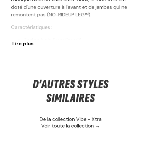
doté d'une ouverture à l'avant et de jambes qui ne
remontent pas (NO-RIDEUP LEG™).
Caractéristiques :
Technologie Stop Drop™
Lire plus
Jambes qui ne remontent pas (No-RideUp
Leg™)
Tissu ultra-doux, léger et respirant
Poche BallPark®
Coutures Flat Out® anti-frottement
D'AUTRES STYLES
Construction en 9 panneaux Three-D Fit®
Extensibilité dans 4 directions (4-way
SIMILAIRES
stretch)
Évacuation de l'humidité et résistance aux
odeurs
De la collection Vibe - Xtra
Ceinture anti-roulement
Voir toute la collection →
Technologie Stop Drop™
Tissu absorbant dans la doublure de la poche