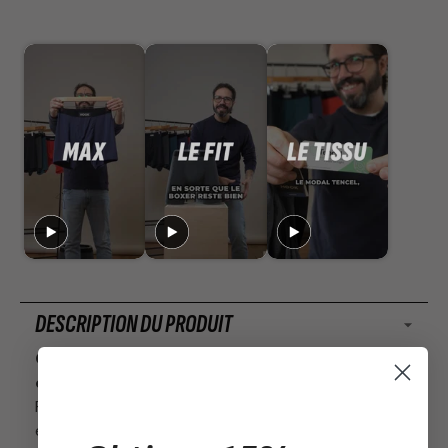
DESCRIPTION DU PRODUIT
Collection Max de Hook Underwear : l’ultime
confort
Fabriqué en Modal ultra-doux, le boxer Hook Max
est tout simplement le “top”. Respirant, léger et