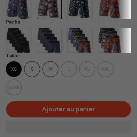
Packs
Taille
XS
S
M
L
XL
XXL
XXXL
Ajouter au panier