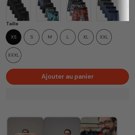
Taille
XS
S
M
L
XL
XXL
XXXL
Ajouter au panier